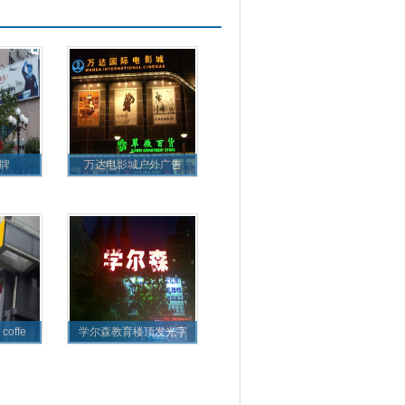
牌
万达电影城户外广告
offe
学尔森教育楼顶发光字